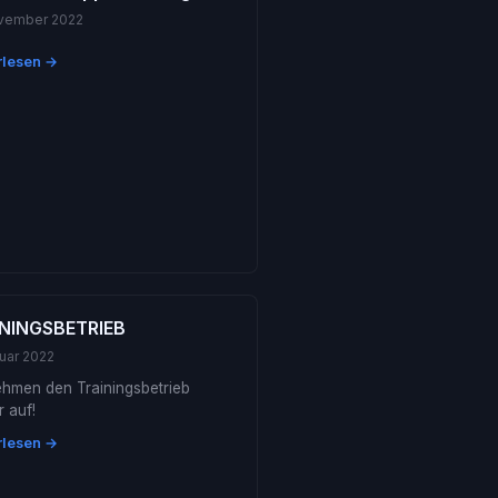
ovember 2022
rlesen →
NINGSBETRIEB
ruar 2022
ehmen den Trainingsbetrieb
 auf!
rlesen →