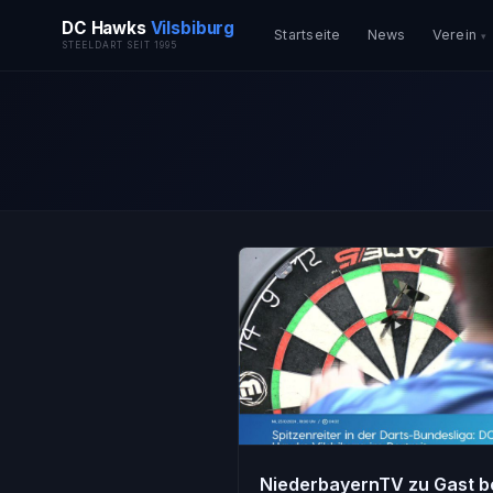
DC Hawks
Vilsbiburg
Startseite
News
Verein
STEELDART SEIT 1995
NiederbayernTV zu Gast b