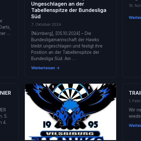
Ungeschlagen an der
16. N
Tabellenspitze der Bundesliga
Süd
Weite
hr
7. Oktober 2024
Darts,
mmer …
[Nürnberg], [05.10.2024] – Die
Bundesligamannschaft der Hawks
bleibt ungeschlagen und festigt ihre
Position an der Tabellenspitze der
Bundesliga Süd. Am …
Weiterlesen →
NIER
TRAI
1. Feb
MER
Wir n
. 5.
wieder
n 4.
Weite