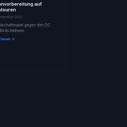
onvorbereitung auf
touren
eptember 2021
dschaftsspiel gegen den DC
Birds Kelheim.
rlesen →