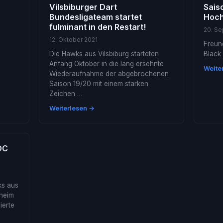
Vilsbiburger Dart
Sais
Bundesligateam startet
Hoch
fulminant in den Restart!
20. S
12. Oktober 2021
Freun
Die Hawks aus Vilsbiburg starteten
Black 
Anfang Oktober in die lang ersehnte
Weite
Wiederaufnahme der abgebrochenen
Saison 19/20 mit einem starken
Zeichen …
Weiterlesen →
DC
ks aus
lheim
ierte