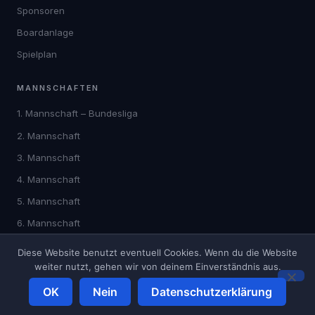
Sponsoren
Boardanlage
Spielplan
MANNSCHAFTEN
1. Mannschaft – Bundesliga
2. Mannschaft
3. Mannschaft
4. Mannschaft
5. Mannschaft
6. Mannschaft
Diese Website benutzt eventuell Cookies. Wenn du die Website
weiter nutzt, gehen wir von deinem Einverständnis aus.
© 2026 DC Hawks Vilsbiburg e.V. – Alle Rechte vorbehalten.
v1.7.0
Impressum
Datenschutz
Kontakt
OK
Nein
Datenschutzerklärung